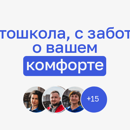
комфорте
+15
Оплатите всю сумму сразу или
выберите удобный вариант:
укторы проходят
беспроцентную рассрочку от
 отбор: мы берём
автошколы, рассрочку