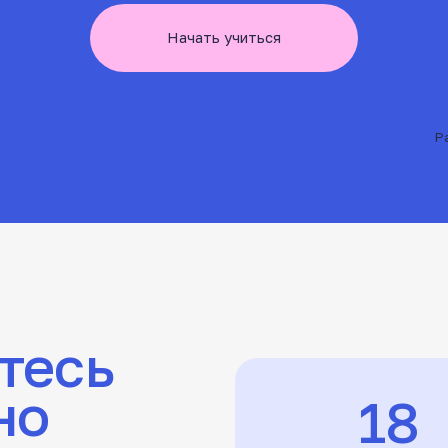
Рассрочка на вес
обучения
есь
18
опытных инструкторов,
с которыми комфортно учиться