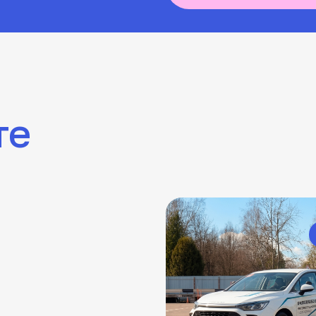
BAIC U5 PLUS
2023 г.
МКПП/АКПП
Начать учиться