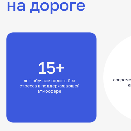
15+
современных, и
лет обучаем водить без
авто и 
стресса в поддерживающей
атмосфере
Авто