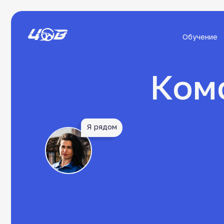
Обучение
О 
Комфо
Я рядом
П
и 