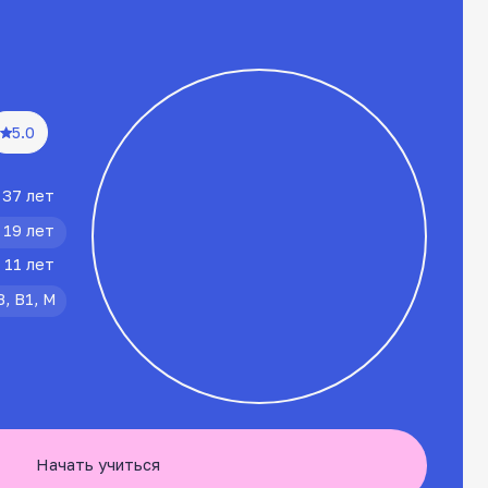
иться
3
ед.