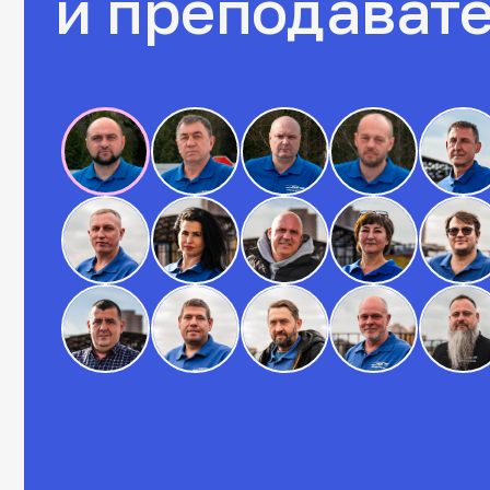
*нажмите на фото
На чём вы будете
учиться
Все наши автомобили и мотоциклы регулярно проходят
техосмотр, ежедневную мойку перед занятиями
и идеально подходят для обучения