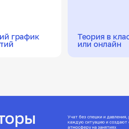
оры
Учат без спешки и давления, разбирают
каждую ситуацию и создают спокойную
и
атмосферу на занятиях
Тимур
5.0
Суворов
37 лет
Возраст
Стаж вождения
19 лет
11 лет
Опыт работы
А, А1, B, B1, M
Категории