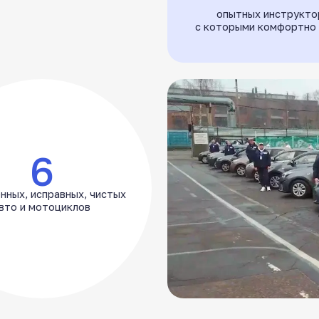
6
справных, чистых
мотоциклов
школа, с заботой
о вашем