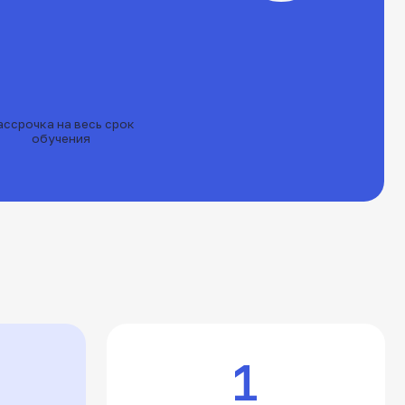
ь срок
1
собственный, просторный
автодром